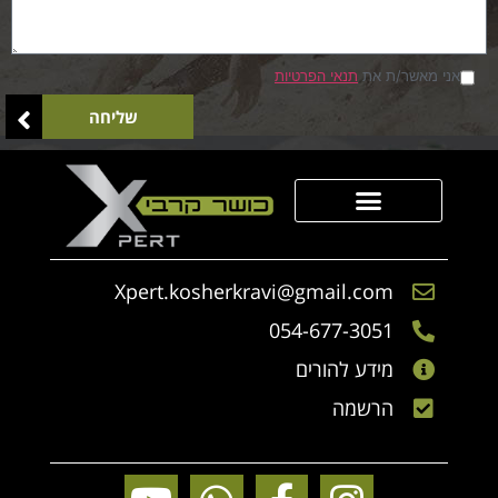
אני מאשר/ת את
תנאי הפרטיות
שליחה
סדנאות Xpert
הכר את הגיבוש
הכר את היחידה
קבוצת מצוינות
Xpert.kosherkravi@gmail.com
054-677-3051
מידע להורים
הרשמה