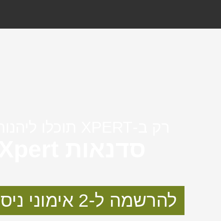
רק ב-XPERT תוכלו ליהנות מ:
סדנאות Xpert
להרשמה ל-2 אימוני ניסיון