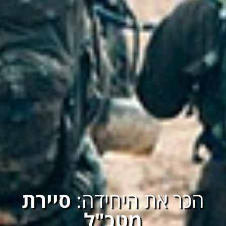
הכר את היחידה:
סיירת
מטכ"ל