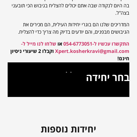
בה היום לנקודה שבה אתם יכולים להצליח בגיבוש הכי תובעני
בצה"ל.
המדריכים שלנו הם בוגרי יחידות העילית, הם מכירים את
הגיבושים מבפנים, והם יודעים בדיוק מה צריך כדי להצליח.
התקשרו עכשיו ל-054-6773051
או
שלחו לנו מייל ל-
Xpert.kosherkravi@gmail.com
וקבלו 2 שיעורי ניסיון
חינם!
בחר יחידה
יחידה 504
יחידת המסתערבים של משמר הגבול (ימ”ס)
שייטת 13
יחידת המודיעין 8200
יחידות נוספות