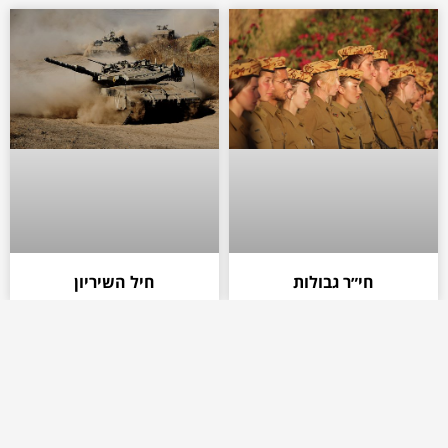
חי״ר גבולות
חיל השיריון
היחידה הרב ממדית (רפאים)
חיל איסוף קרבי