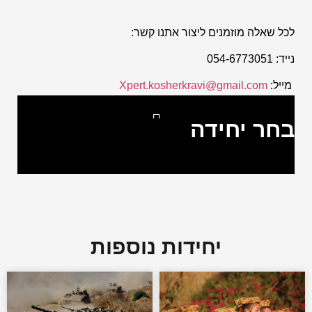
לכל שאלה מוזמנים ליצור אתנו קשר:
נייד: 054-6773051
מייל:
Xpert.kosherkravi@gmail.com
בחר יחידה
יחידה 504
יחידת המסתערבים של משמר הגבול (ימ”ס)
שייטת 13
יחידת המודיעין 8200
יחידות נוספות