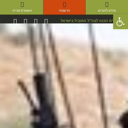
מידע להורים
הרשמה
השארת פנייה
פתח סרגל נגישות
קורס הכנה לצה"ל המוביל בישראל
סדנאות Xpert