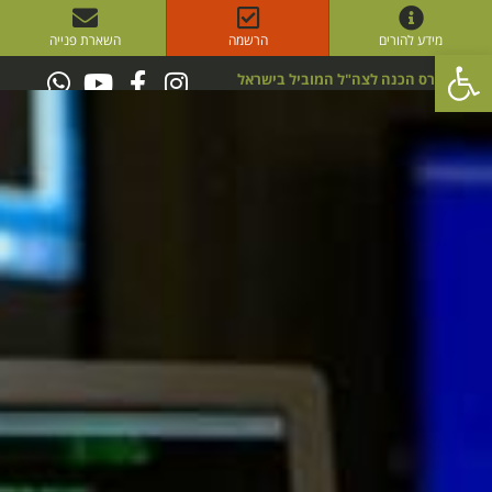
מידע להורים
הרשמה
השארת פנייה
פתח סרגל נגישות
קורס הכנה לצה"ל המוביל בישראל
סדנאות Xpert