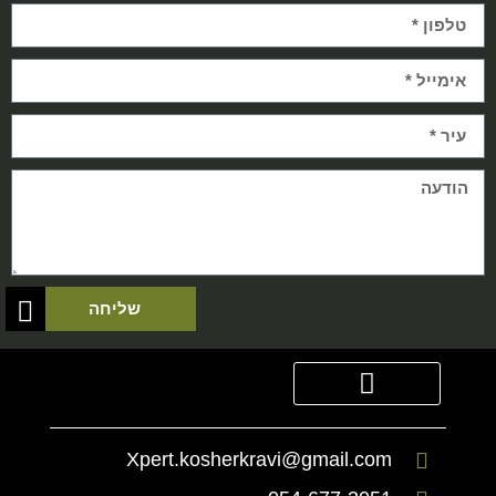
שליחה
סדנאות Xpert
הכר את הגיבוש
הכר את היחידה
קבוצת מצוינות
Xpert.kosherkravi@gmail.com