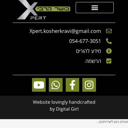
סדנאות Xpert
הכר את הגיבוש
הכר את היחידה
קבוצת מצוינות
Xpert.kosherkravi@gmail.com
054-677-3051
מידע להורים
הרשמה
Website lovingly handcrafted
by
Digital Girl
אנחנו כאן לשירותכם...