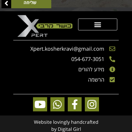
שליחה
סדנאות Xpert
הכר את הגיבוש
הכר את היחידה
קבוצת מצוינות
Xpert.kosherkravi@gmail.com
054-677-3051
מידע להורים
הרשמה
Website lovingly handcrafted
by
Digital Girl