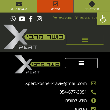
מידע להורים
הרשמה
השארת פנייה
פתח סרגל נגישות
קורס הכנה לצה"ל המוביל בישראל
סדנאות Xpert
סדנאות Xpert
הכר את הגיבוש
הכר את היחידה
קבוצת מצוינות
Xpert.kosherkravi@gmail.com
054-677-3051
מידע להורים
הרשמה