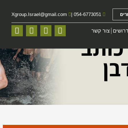
רים
Xgroup.Israel
@gmail.com
|
054-6773051
רושים
צור קשר
 כותב
בן