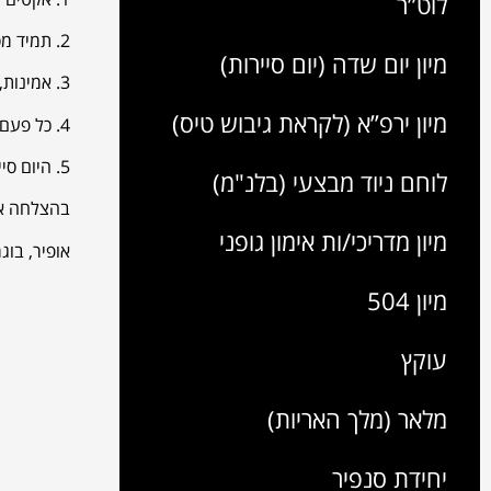
לוט”ר
2. תמיד מסתכלים עליכם, תיראו טוב, תנו חיוך, ותהיו חזקים בזמן שמסביבכם עייפים
מיון יום שדה (יום סיירות)
3. אמינות, לא הצלחתם? אל תרמו הם יודעים הכול, העיקר תהיו אמינים עם עצמכם והמגבשים שלכם
מיון ירפ”א (לקראת גיבוש טיס)
4. כל פעם שמלפניכם הולכים, תרוצו, אל תפסיקו לרוץ לא משנה מה קורה, אתם שוברים אותם מנטלית.
5. היום סיירות הזה רץ, מרגע שהוא מתחיל הוא נגמר מהר, תהיו ממוקדים, תמיד תקשיבו להוראות, טכניקה ברזל ותנו הכי טוב שלכם
לוחם ניוד מבצעי (בלנ"מ)
בהצלחה אר
מיון מדריכי/ות אימון גופני
אופיר, בוג
מיון 504
עוקץ
מלאר (מלך האריות)
יחידת סנפיר