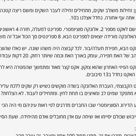
: זחילות משולב שקים, מתחילים זחילה לעבר השקים ומשם ריצה קטנה 
אתה עף אחורה. נחדל אצלנו ב10.
 מורידה יוצאים לספרינט הבא. 8 ספרינטים סך הכול אבל זה משתנה.
קט הבא, חפירת תעלה/בור. לכל קבוצה היה משהו שונה. יש כאלו שהוצ
האת חפירה, עומק באורך האת וכמה שיותר רחוק. 20 דקות עבודה אולי פחות ובודקים.
קט הפיזי האחרון שהוא צוקון. אקט קצר מאוד ומתמשך שהמטרה היא לרו
 נחדל ב13 סיבובים.
הקבוצתי, העברת האלונקה בשדה מוקשים כשיש רק שקים ללכת עליהם. 
 מתפקד שמים לב ומאיצים בו תחת לחץ. ומתחילים לעבוד. לא הצלחת? מ
 הדירוג הסוציומטרי שבו החברים מדרגים לפי ראות עיניהם מי היה הכי 
בוש שכולם יסיימו ואז שיחה עם אדן מחובלים ואדם מהיחידה. שעת הסיום היי