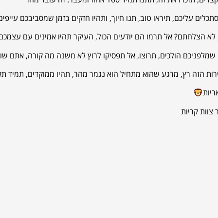
יות
ר צוות קריות