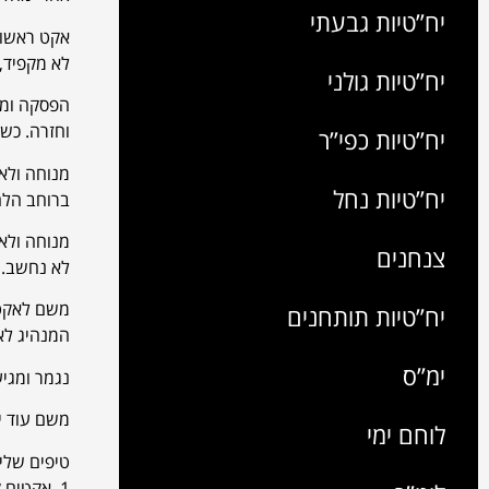
יח”טיות גבעתי
אקט ראשון
לא מקפיד, 
יח”טיות גולני
וחזרה. כשהאלונקה
יח”טיות כפי”ר
מנוחה ולא
יח”טיות נחל
ברוחב הלהב של 
מנוחה ולא
צנחנים
לא נחשב. האקט
משם לאקט 
יח”טיות תותחנים
המנהיג לא
ימ”ס
נגמר ומגיע
משם עוד יי
לוחם ימי
טיפים שלי:
1. אקטים קצרים, תזכרו את זה, תתנו תמיד 100 אחוז ומעבר. זה עובר מהר