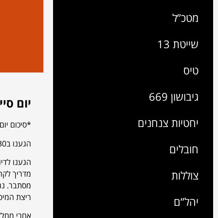
מטכ”ל
שייטת 13
טיס
גיבושון 669
יום סייר
יחטיות צנחנים
*סיכום יום סי
הגענו ב7:30 ליבנה מערב והתחלנו את הגשת הטפסים והחלוקה לאוטובוסים.
חובלים
הגענו לדיו
צוללות
מסתבר. נג
ריצת המיפ
יהל”ם
אחרי מחלקים ל25 קבוצות כל קבוצה על דיונה וכל קבוצה כוללת 16 חבר'ה בערך. ומ