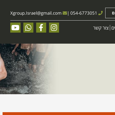
ם
054-6773051
|
@gmail.com
Xgroup.Israel
ם
צור קשר