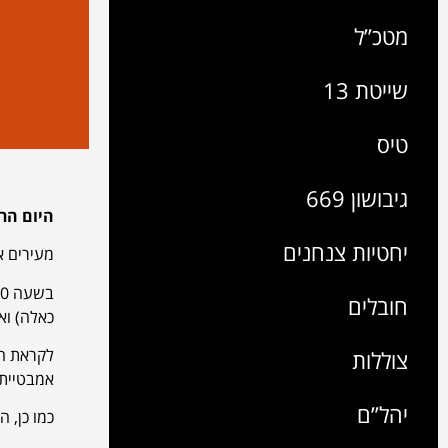
מטכ”ל
שייטת 13
טיס
גיבושון 669
היום הר
יחטיות צנחנים
מעירים את כולם בשעה 3:00 ומתכנסים במגרש הס
חובלים
כאלה) וא
צוללות
אמבטיית 
יהל”ם
כמו כן, 