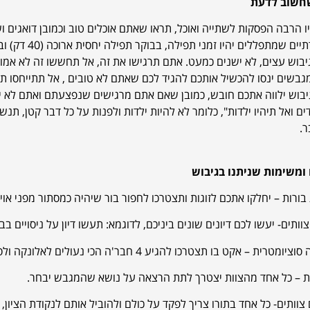
חשוב לדעת
יו הרבה הפסקות לשתייה ואוכל, תראו שאתם אוכלים טוב וכמובן דואגים 
ים שמתפללים יהיו זמני תפילה, בבוקר תפילה יחסית ארוכה (40 דק) ובשאר התפילות רבע שעה לא יותר.
יבוש עצים, לא ישנים כמעט. אתם תרגישו את זה, אל תחששו זה לא אמ
גבשים ינסו להכשיל אותכם להגיד לכם שאתם לא טובים , אל תתייחסו ת
יבוש ילווה אתכם חובש, כמובן שאם אתם מרגישים שנפצעתם ואתם לא יכול
דים ואל תיהיו ילדות", כלומר לא להיות ילדות ולפנות על כל דבר קטן, ת
ר.
 ומשימות שניתנו בגיבוש
בורות – יחלקו אתכם לזוגות ותצטרכו לחפור בור שיהיה כמסתור מפני א
וותים- יעשו לכם דיונים שונים ביניכם, לדוגמא: תעשו דיון על ניסויים בבעלי חיים ובסופו
ית – אקט בו תצטרכו להגיע 4 חבר'ה הכי נעולים לאלונקה ולסחוב אותה הלוך חזור.
 – כל אחד מהצוות יצטרך לתת הרצאה על נושא שהמגבש יבחר.
ם צוותים- כל אחד בתורו צריך לפקד על כולם ולהוביל אותם לנקודת הציון