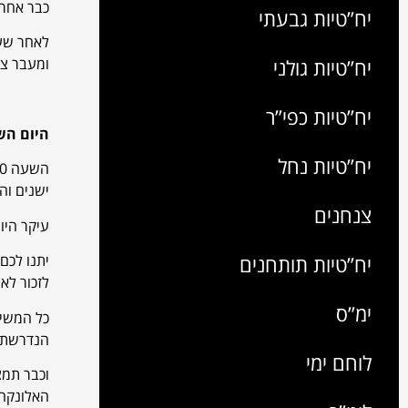
כבר אחרי
יח”טיות גבעתי
לאחר שעה
יח”טיות גולני
ומעבר צי
יח”טיות כפי”ר
היום הש
יח”טיות נחל
ישנים וה
צנחנים
עיקר היו
יח”טיות תותחנים
יתנו לכם
לזכור לאו
ימ”ס
כל המשימ
הנדרשת.
לוחם ימי
וכבר תמצ
האלונקה.