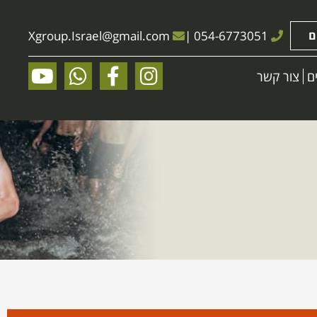
ם
054-6773051
|
@gmail.com
Xgroup.Israel
ם
צור קשר