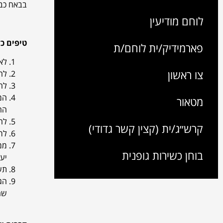
בבאח כבר
לוחם מודיעין
טיפים כ
פארמידיק/ית לוחם/ת
לא
צו ראשון
לה
לח
המ
מטאור
הה
לה
קרש״ג/ית (קצין קשר גדודי)
לר
ממ
בוחן כשירות גופנית
יעז
תש
הג
שה