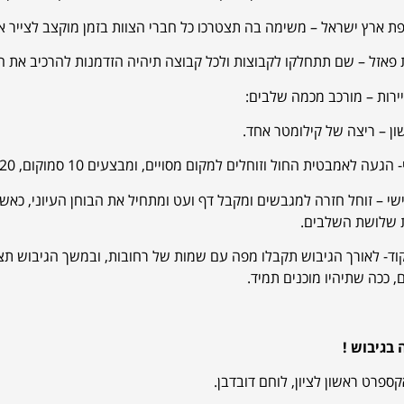
פת ארץ ישראל – משימה בה תצטרכו כל חברי הצוות בזמן מוקצב לצייר
פאזל – שם תתחלקו לקבוצות ולכל קבוצה תיהיה הזדמנות להרכיב את הפ
יירות – מורכב מכמה שלבים:
ן – ריצה של קילומטר אחד.
אמבטית החול וזוחלים למקום מסויים, ומבצעים 10 סמוקום, 20 גאמפ סקווט, 30 שכיבות שמיכה ו40 בטן.
י – זוחל חזרה למגבשים ומקבל דף ועט ומתחיל את הבוחן העיוני, כאש
ת שלושת השלבים.
וד- לאורך הגיבוש תקבלו מפה עם שמות של רחובות, ובמשך הגיבוש תצ
 ככה שתיהיו מוכנים תמיד.
בגיבוש !
קספרט ראשון לציון, לוחם דובדבן.