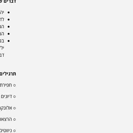
דברים ש
יה
לדתי
הג
המ
בג
יל
דב
תרגילים
○ חפירת 
○ דיונים צ
○ אלונקה סוציומטר
○ הרצאות
○ ניווטי