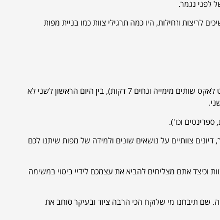
 לפני נגמר.
לריצות וזחילות, היו כמה תרגילי צוות כמו בניית מפות
השעה 7:00 וכבר אתם תמצאו את עצמכם בספרינטים הלוך חזור (כמובן שבין אקט לאקט שותים מימייה ונחים 7 דקות), בין היום הראשון לשני לא
ני.
ספרינטים וכו').
 דיונים צוותיים על נושאים שונים ולמידה של מפות שיתנו לכם
 וכיצד אתם מצליחים להביא את עצמכם לידיי ביטוי במשימה
שם תיבחנו מי שלוקח הכי הרבה ציוד ובעיקר סוחב את