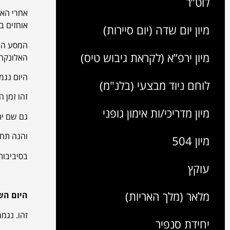
לוט”ר
אחרי האק
אוחזים ב
מיון יום שדה (יום סיירות)
המסע השנ
מיון ירפ”א (לקראת גיבוש טיס)
האלונקה 
היום נגמר בסביבות שעה 23:00 
לוחם ניוד מבצעי (בלנ"מ)
זהו זמן 
מיון מדריכי/ות אימון גופני
גם שם ית
והנה תחז
מיון 504
בסיביבות השעה 3:00 תלכו לישון לאחר שע
עוקץ
מלאר (מלך האריות)
היום הש
זהו. נגמ
יחידת סנפיר