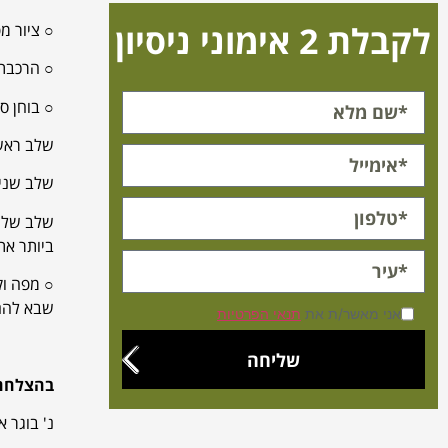
לקבלת 2 אימוני ניסיון
○ ציור מ
○ הרכבת 
○ בוחן ס
שלב ראשו
שלב שני- הגעה ל
שלב שליש
ביותר א
○ מפה וק
שבא להם,
אני מאשר/ת את
תנאי הפרטיות
שליחה
בהצלחה 
נ' בוגר א