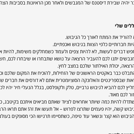
 יהיה שבירת דיסטנס של המגבשים ולאחר מכן הראיונות בסביבות הצה
ללים שלי
 להוריד את המתח לאורך כל הגיבוש.
יות חברותיים כלפי הצוות בגיבוש ואכפתיים.
פש דברים לעשות, לא להיות צפים ולעמוד כשמחלקים משימות, להיות א
גבשים יתנו לכם להעביר הרצאה על נושא שתבחרו או שיבחרו לכם, חשו
רצאה, יכולת האילתור שלכם במצב לחץ.
תבלט כבר באקטים הראשונים של הזחילות, להוכיח את המקום שלכם וכ
אות שבספרינטים והאלונקה הסוציומטרית אתם לא דורסים את חברים שלכם 
ליץ לכם להביא לגיבוש גרביים, טלק ולקופלסט, בגלל הנעלי חיר יהיו לכ
ור לכם מאוד.
תדלו להיות כמה שיותר אחראים לציוד שאתם מביאים איתכם בקיטבג, כי 
יבוש קשה, יהיו פעמים שתרצו לפרוש – אל תעשו את זה! אתם תראו הרב
גיבוש הוא קצר ונשאר עוד טיפה, כשתסיימו תרגישו הכי מסופקים בעולם