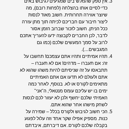
אין ספק שהמלש”בים שמגיעים לגיבוש באים
כדי לסיים אותו בהצלחה (לפחות רובם), מה
שיוצר אווירה תחרותית. חשוב מאוד לנסות
ליצור חיבור עם חבריכם לכיתה תוך מתן עזרה
ככל הניתן. חשוב לזכור שברוב הזמן אסור
לדבר, לכן החברים לקבוצה ידעו להעריך אתכם
לרוב על סמך המעשים שלכם (כמו גם
המגבשים…).
תהיו אמיתיים ותהיו אתם עצמכם! תחשבו על
זה: אם תעברו – מדהים! אם לא תעברו –
תתבאסו על זה שניסיתם להיות משהו שהוא לא
אתם ולעולם לא תדעו אם אתם האמיתיים
מתאימים לקורס או לא. בנוסף, לאחר כמה
ימים בו יש עליכם עומס מנטאלי, ה"אני"
האמיתי שלכם יחשף ולכן לא יעזור לכם לנסות
לשחק מישהו אחר שהוא אתם.
הכי חשוב לגיבוש ולקורס בכלל – שמירה על
כנות. מספיק אפילו שקר אחד וזה עלול לפגוע
בקבלה שלכם לקורס. אם דיברתם, איבדתם