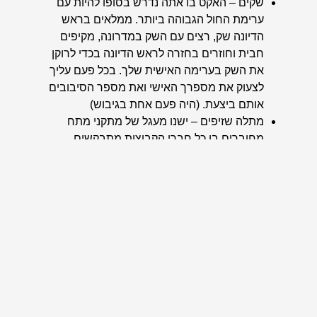
שקים
– האקט בו אתה נדרש בסופו להיות עם
ערימת החול הגבוהה ביותר. ממלאים בראש
הדיונה שק, רצים עם השק במדרונה, מקיפים
חבית וחוזרים בחזרה לראש הדיונה בכדי לרוקן
את השק בערימה האישית שלך. בכל פעם עליך
לצעוק את מספרך האישי ואת מספר הסיבובים
אותם ביצעת. (היה פעם אחת בגיבוש)
מתלה שזיפים
– ישנו מעגל של מתקני מתח
מחוברים בו כל חברי הקבוצות מתבקשים
להיתלות על המתח ולהישאר זמן ארוך ככל
שניתן. עושים את זה שלוש פעמים – פעם אחת
כאשר כל חברי הקבוצה רואים זה את זה, פעם
שנייה כאשר כולם עם עיניים עצומות ופעם
שלישית כאשר כ-55% מחברי הכיתה נדרשים
להיות תלויים בו זמנית. (היה פעם אחת בגיבוש)
ריצת 1000
– ריצה מנפה בתחילת הגיבוש בה
תדרשו לרוץ מהר ככל שניתן 1000 מטרים.
המתקנים בגבעת הגיבוש
– ישנם מתקנים
שונים בגבעת הגיבוש, ולכל אחד מהם משימה