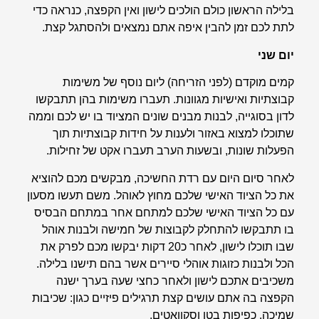
בלילה הראשון כולם הולכים לישון ואין הקפצה, כנראה כדי
לתת לכם זמן להבין איפה אתם נמצאים ולהסתגל קצת.
יום שני
קמים מוקדם (לפני הזריחה) ליום נוסף של משימות
קבוצתיות ואישיות מגוונות. תעברו משימות בהן תתבקשו
לדון בסוגייה, לבנות מבנים שונים המציוד בו יש לכם וממה
שתוכלו למצוא באזור ולענות על חידות קבוצתיות תוך
הפעלות שונות, ובשעות הערב תעברו אקט של זחילות.
לאחר סיום היום עם רדת החשיכה, מבקשים מכם להוציא
את כל הציוד האישי שלכם מחוץ לאוהל. משם תעשו מסעון
עם כל הציוד האישי שלכם למתחם אחר במתחם הבסיס
בו תתבקשו להתחלק לקבוצות של חמישה ולבנות אוהל
שבו תוכלו לישון, לאחר כ20 דקות יבקשו מכם לפרק את
הכל ולבנות כזוגות אוהלי סיירים אשר בהם תישנו בלילה.
משכיבים אתכם לישון ולאחר כחצי שעה בערך ישנה
הקפצה בה אתם עושים קצת תרגילים פיזיים כגון: שכיבות
שמיכה, כפיפות בטן וסקוואטים.