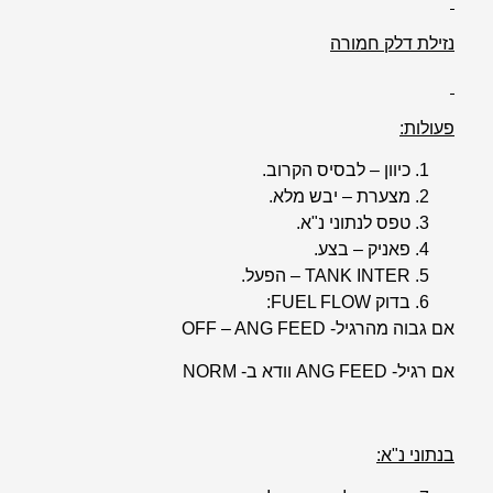
נזילת דלק חמורה
פעולות:
כיוון – לבסיס הקרוב.
מצערת – יבש מלא.
טפס לנתוני נ"א.
פאניק – בצע.
TANK INTER – הפעל.
בדוק FUEL FLOW:
אם גבוה מהרגיל- OFF – ANG FEED
אם רגיל- ANG FEED וודא ב- NORM
בנתוני נ"א: