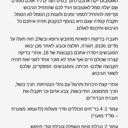
האוטובוס ייקח אתכם לתוך בסיס חצרים ליד אולם ספורט
שם יעלה סמל לאוטובוס ויגיד לכם שהתחיל הגיבוש
וקדימה להתחיל לספור זמנים ולענות כן הסמל לא הסמל.
תקבלו קסדה שגם היא בנוסף לבקבוק תהיה איתכם כל
הגיבוש ותיכנסו לאולם.
תעברו בדיקות רפואיות מחובש ורופא ובשלב הזה תעלו על
מדים: מכנס, חגורה, חולצה וכובע. לאחר מכן יבואו
המגבשים ויסדרו אתכם בקבוצות של 16, אחרי בדיקה
קצרה שכולם זרים ואף אחד לא מוכר אחד לשני זאת תהיה
הקבוצה שלכם- הכיתה, והמגבשים- המפקדים, שלכם
לשאר הגיבוש.
אחרי קצת היכרות ותרגול עם נהלי הבטיחות: חניך כושל,
חניך מתמוטט, התייבשות, צבע אדום וכו' תקבלו את
חוברת הבדח"ים:
עמוד 1: 4 בד"חים הכוללים סדר פעולות (לדוגמא: מצערת
– סל"ד מזערי)
עמוד 2: טבלת זוויות השפלה וטבלת קודי חימוש.