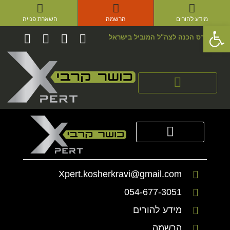
מידע להורים
הרשמה
השארת פנייה
פתח סרגל נגישות
קורס הכנה לצה"ל המוביל בישראל
סדנאות Xpert
סדנאות Xpert
הכר את הגיבוש
הכר את היחידה
קבוצת מצוינות
Xpert.kosherkravi@gmail.com
054-677-3051
מידע להורים
הרשמה