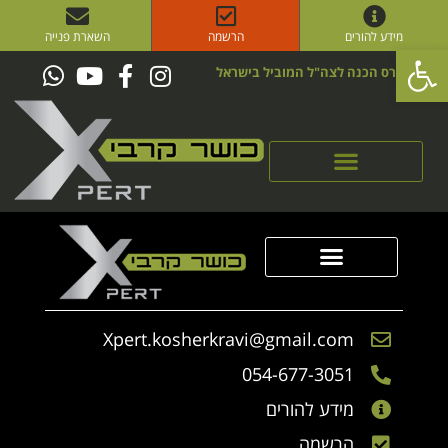
מידע להורים
הרשמה
השארת פנייה
פתח סרגל נגישות
קורס הכנה לצה"ל המוביל בישראל
סדנאות Xpert
סדנאות Xpert
הכר את הגיבוש
הכר את היחידה
קבוצת מצוינות
Xpert.kosherkravi@gmail.com
054-677-3051
מידע להורים
הרשמה