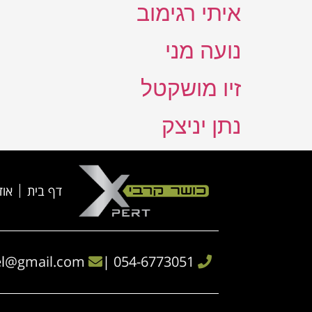
איתי רגימוב
נועה מני
זיו מושקטל
נתן יניצק
דף בית
אוד
l
@gmail.com
|
054-6773051