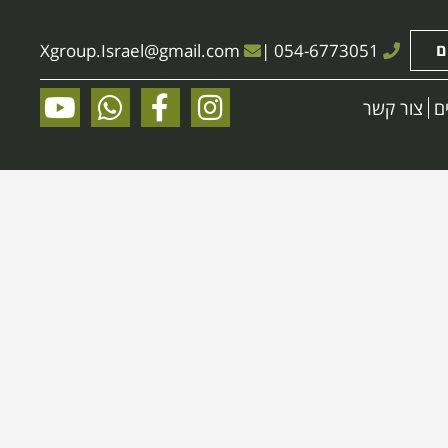
ם
054-6773051
|
@gmail.com
Xgroup.Israel
ם
צור קשר