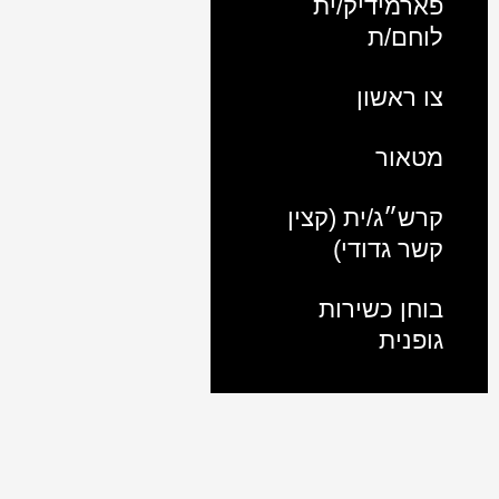
פארמידיק/ית
לוחם/ת
צו ראשון
מטאור
קרש״ג/ית (קצין
קשר גדודי)
בוחן כשירות
גופנית