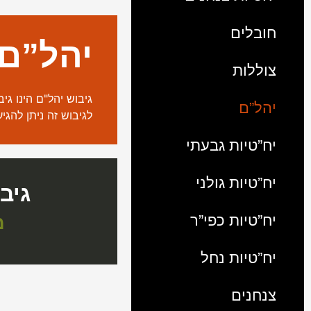
חובלים
יהל”ם
צוללות
גיבוש יהל"ם הינו גיבוש בן 3 ימים המתקיים שלוש פעמים בשנה בבסיס הנדסה קרבית בחו
יהל”ם
לגיבוש זה ניתן להג
יח”טיות גבעתי
יח”טיות גולני
גיב
יח”טיות כפי”ר
מ
יח”טיות נחל
צנחנים