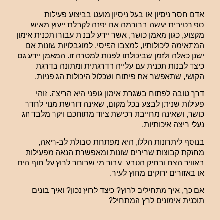
אדם חסר ניסיון או בעל ניסיון מועט בביצוע פעילות
ספורטיבית יעשה בחוכמה אם יפנה לקבלת ייעוץ מאיש
מקצוע, כגון מאמן כושר, אשר יידע לבנות עבורו תכנית אימון
המתאימה ליכולותיו, למצבו הפיסי, למוגבלויות שונות אם
ישנן כאלה ולזמן שביכולתו לפנות למטרה זו. המאמן יידע גם
כיצד לבנות תכנית עם עלייה הדרגתית ומתונה בדרגת
הקושי, שתאפשר את פיתוח ושכלול היכולות הגופניות.
דרך טובה לפתוח בשגרת אימון גופני היא הריצה. זוהי
פעילות שניתן לבצע בכל מקום, שאינה דורשת מנוי לחדר
כושר, ושאינה מחייבת רכישת ציוד מתוחכם ויקר מלבד זוג
נעלי ריצה איכותיות.
בנוסף ליתרונות הללו, היא מפתחת סבולת לב-ריאה,
מחזקת קבוצות שרירים שונות ומאפשרת הנאה מפעילות
באוויר הצח ובחיק הטבע, עבור מי שבוחר לרוץ על חוף הים
או באזורים ירוקים מחוץ לעיר.
אם כך, איך מתחילים לרוץ? כיצד לרוץ נכון? ואיך בונים
תוכנית אימונים לרץ המתחיל?