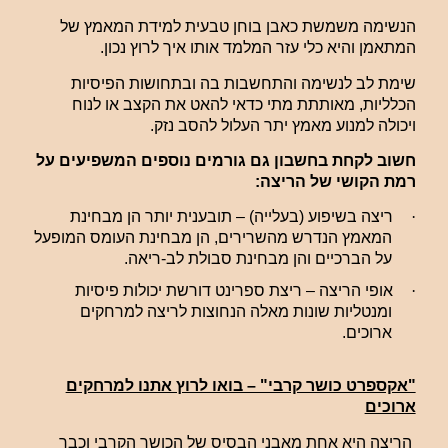
הנשימה משמשת כאבן בוחן טבעית למידת המאמץ של
המתאמן והיא כלי עזר המלמד אותו איך לרוץ נכון.
שימת לב לנשימה והתחשבות בה ובתחושות הפיסיות
הכלליות, מאותתת מתי כדאי להאט את הקצב או לנוח
ויכולה למנוע מאמץ יתר העלול להסב נזק.
חשוב לקחת בחשבון גם גורמים נוספים המשפיעים על
רמת הקושי של הריצה:
·
ריצה בשיפוע (בעלייה) – תובענית יותר הן מבחינת
המאמץ הנדרש מהשרירים, הן מבחינת העומס המופעל
על הברכיים והן מבחינת סבולת לב-ריאה.
·
אופי הריצה – ריצת ספרינט דורשת יכולות פיסיות
ומנטליות שונות מאלה הנחוצות לריצה למרחקים
ארוכים.
"אקספרט כושר קרבי" – בואו לרוץ אתנו למרחקים
ארוכים
הריצה היא אחת מאבני הבסיס של הכושר הקרבי וכבר