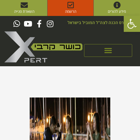
מידע להורים
הרשמה
השארת פנייה
פתח סרגל נגישות
קורס הכנה לצה"ל המוביל בישראל
סדנאות Xpert