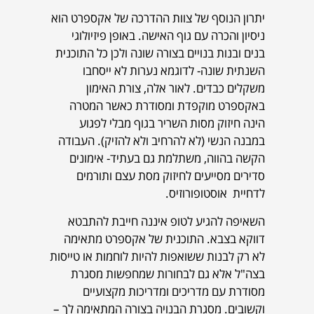
יתרון הנוסף של צוות ההדרכה של אקספרט הוא
ניסיון והכרה עם גוף האישה. באופן פיזיולוגי
בנים ובנות בנויים בצורה שונה ולכן כל התוכנית
השנתית שונה- לדוגמא נערות לא ייסחבו
משקלים כבדים. לאור אלה, צורת האימון
באקספרט מוקפדת ומסודרת כאשר המטרה
הינה חיזוק מסות השריר בגוף מבלי לפגוע
במבנה הנשי (לא להרחיב ולא להזיק). העבודה
הקשה בהווה, משתלמת גם בעתיד- אימונים
סדירים מסייעים לחיזוק מסת עצם ותורמים
לדחיית אוסטופורוזיס.
השאיפה להגיע לטופ איננה חייבת להתבטא
דווקא בצבא. התוכנית של אקספרט מתאימה
לא רק לבנות ששואפות להיות לוחמות או טייסות
בצה"ל אלא גם לבחורות שמחפשות מסגרת
מסודרת עם מדריכים ומדריכות מקצועיים
וקשובים. מסגרת הבנויה בצורה המתאימה לך –