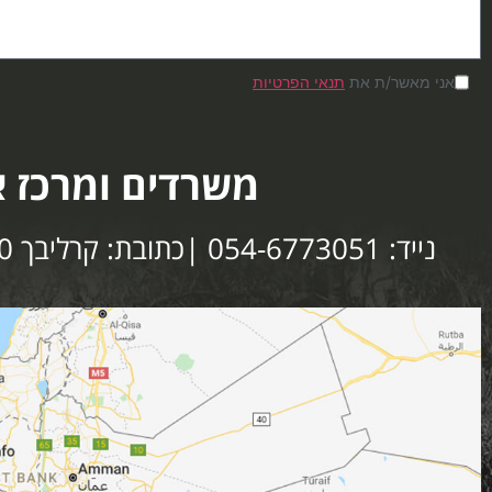
אני מאשר/ת את
תנאי הפרטיות
משרדים ומרכז א
נייד: 054-6773051 |כתובת: קרליבך 10 תל אביב | מייל: Xgroup.Israel