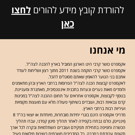
להורדת קובץ מידע להורים
לחצו
כאן
מי אנחנו
אקספרט כושר קרבי הינו הארגון המוביל בארץ להכנה לצה"ל.
אקספרט כושר קרבי הוקמה בשנת 2011 מתוך רצון ושליחות לעודד
אתכם בני הנוער להאמין שאתם מסוגלים להכל.
לאקספרט קבוצות הכנה לצה"ל הפרוסות ברחבי הארץ ובהן מתאמנים
ולומדים מאות נערים ונערות בתכנית אינטנסיבית, מאתגרת ומעניינת.
בנוסף לקבוצות, אקספרט אחראים על תחום ההכנה לצה"ל במכינות
קדם צבאיות רבות, ועובדים בשיתוף פעולה מלא עם מועצות מקומיות
ועיריות רבות ברחבי הארץ.
מדריכי אקספרט הינם בוגרי יחידות מובחרות, מיוחדות או יוצאי בה"ד 8
(וינגייט), כולם נבחרו בקפידה לאחר תהליך סינון קפדני, עברו תהליך
הכשרה וחפיפה בתחילת תפקידם ועוברים השתלמויות ובקרה לכל אורך
תקופת עבודתם בחברה. כל המדריכים משרתים בשירות מילואים פעיל