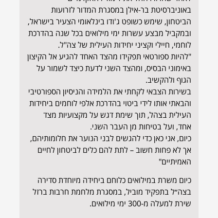
באוניברסיטת בר-אילן במסגרת המדור לזרועות
הביטחון, שימש כשופט ג'ודו בינלאומי הצעיר בישראל,
ובמקביל מבצע עשרות ימי מילואים בכל שנה בהדרכת
לוחמי, חיילי וקציני יחידות העילית של צה"ל.
"להיות ספורטאי תפקידו מהצד האחד להגיע אל הקיצון
באימוני הבסיס, ומהצד השני לדעת כיצד לשמור על
הגוף ולהקשיב.
בשירות הצבאי לקחתי את הלמידה והניסיון הספורטיבי
והבאתי אותו לידי ביטוי בהדרכת אלפי לוחמים ביחידות
העילית בצהל, תוך שימת דגש על מקצועיות מצד
אחד, ועל בטיחות מן העבר השני.
כיום, אני כאן כדי להגשים לבני הנוער את חלומותיהם,
אך לא פחות חשוב – לתת להם כלים לביטחון לחיים
האמיתיים"
כיום משרת במילואים כלוחם ביחידה מיוחדת סדירה
בצה״ל בתפקיד מוביל, במסגרת מלחמת חרבות ברזל
שירת למעלה מ-300 ימי מילואים.