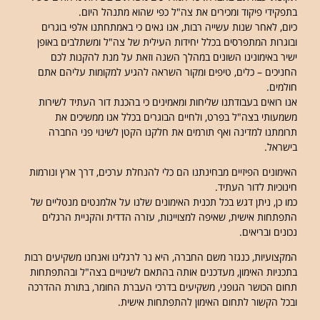
בתפקידי פיקוד ומכירים את צה"ל כפי שהוא מתנהל היום.
כיום, לאחר שנות עשייה רבות, אנו גאים כי באמתחתנו אלפי בוגרים
ובוגרות המתפרסים בכלל יחידות העילית של צה"ל ומשתלבים באופן
ישיר באימונינו השונים במהלך השנה וזאת על מנת להקנות לכם
החניכים – כלים, טיפים ומקור השראה להגיע למקומות עליהם אתם
חולמים.
אנו רואים בעבודתנו שליחות ומאמינים כי בהכנת דור העתיד לשירות
משמעותי בצה"ל בפרט, ולחיים הבוגרים בכלל אנו ממשיכים את
תרומתנו למדינה ואף תורמים את חלקנו הקטן לשינוי פני החברה
בישראל.
האימונים הפיזיים מבחינתנו הם כלי להנחלת ערכים, דרך ארץ ונורמות
חינוכיות לדור העתיד.
כמו כן, ניתן דגש בכל תכנית האימונים שלנו על אלמנטים מנטליים של
התפתחות אישית, שאיפה למצויינות, עזרה הדדית והקניית הרגלים
נכונים ובריאים.
המקצועיות, כנגזר משם החברה, היא נר לרגלינו ואנחנו משקיעים רבות
בתכניות האימון, מעדכנים אותה בהתאם לשינויים בצה"ל ובהתפתחות
תחום הכושר הגופני, משקיעים בדרכי העברת החומר, בתורת ההדרכה
ובכל הקשור לתחום האימון להתפתחות אישית.