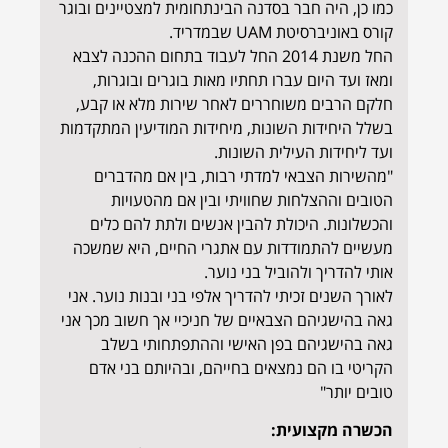
כמו כן, היה חבר בסדנה הבינתחומית למצטיינים ובוגר
קורס באוניברסיטת UAM שבמדריד.
החל משנת 2014 החל לעבוד בתחום ההכנה לצבא
ומאז ועד היום עברו תחתיו מאות בוגרים ובוגרות,
חלקם הרבים משוחררים לאחר שירות מלא או קבע,
בשלל היחידות השונות, מיחידות המודיעין המתקדמות
ועד ליחידות העילית השונות.
"מהשירות הצבאי למדתי רבות, בין אם מהדברים
הטובים וההצלחות שחוויתי ובין אם מהטעויות
והכשלונות. היכולת להבין אנשים ולתת להם כלים
מעשיים להתמודדות עם אתגרי החיים, היא שמשכה
אותי להדריך ולהוביל בני נוער.
לאורך השנים זכיתי להדריך אלפי בני ובנות נוער. אני
גאה בהישגיהם הצבאיים של חניכיי אך חשוב מכך אני
גאה בהישגיהם בפן האישי וההתפתחותי בשלב
הקריטי בו הם נמצאים בחייהם, ובהיותם בני אדם
טובים יותר"
הכשרה מקצועית: