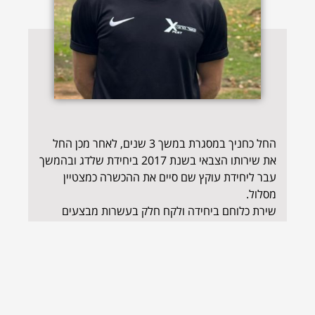
החל כחניך במסגרת במשך 3 שנים, לאחר מכן החל
את שירותו הצבאי בשנת 2017 ביחידת שלדג ובהמשך
עבר ליחידת עוקץ שם סיים את ההכשרה כמצטיין
מסלול.
שירת כלוחם ביחידה ולקח חלק בעשרות מבצעים
בצפון, בדרום וביהודה ושומרון. בשנת 2020 יצא
לקורס קציני חי"ר אותו סיים בהצטיינות.
שירת במגוון תפקידי קצונה פיקודיים ביחידה, באימונים
ובפלגות המבצעיות במשך כשנתיים וחצי והשתחרר
בתפקיד מפקד פלגת לוחמים.
עם שחרורו חזר לארגון בו גדל וכיום משמש כמדריך