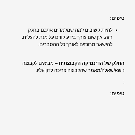
טיפים:
להיות קשובים למה שמלמדים אתכם בחלק
הזה. אין שום צורך בידע קודם על מנת להצליח.
להישאר מרוכזים לאורך כל ההסברים.
החלק של הדינמיקה הקבוצתית
– מביאים לקבוצה
נושא/שאלה/מאמר שהקבוצה צריכה לדון עליו.
:
טיפים:
תראו נוכחות ותביעו את דעתכם במידה ויש
לכם מה להגיד בנושא. שימו לב שאתם לא
משתלטים על השיח ולא מאפשרים לאחרים
לדבר. חשוב לאזן.